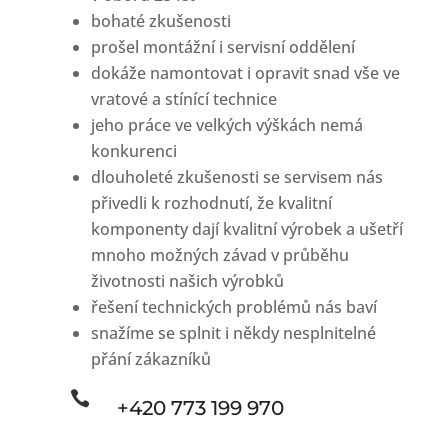
bohaté zkušenosti
prošel montážní i servisní oddělení
dokáže namontovat i opravit snad vše ve
vratové a stínící technice
jeho práce ve velkých výškách nemá
konkurenci
dlouholeté zkušenosti se servisem nás
přivedli k rozhodnutí, že kvalitní
komponenty dají kvalitní výrobek a ušetří
mnoho možných závad v průběhu
životnosti našich výrobků
řešení technických problémů nás baví
snažíme se splnit i někdy nesplnitelné
přání zákazníků

+420 773 199 970