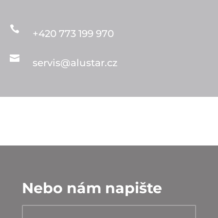

+420 773 199 970

servis@alustar.cz
Nebo nám napište