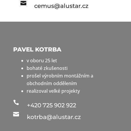

cemus@alustar.cz
PAVEL KOTRBA
v oboru 25 let
bohaté zkušenosti
prošel výrobním montážním a
obchodním oddělením
realizoval velké projekty

+420 725 902 922

kotrba@alustar.cz